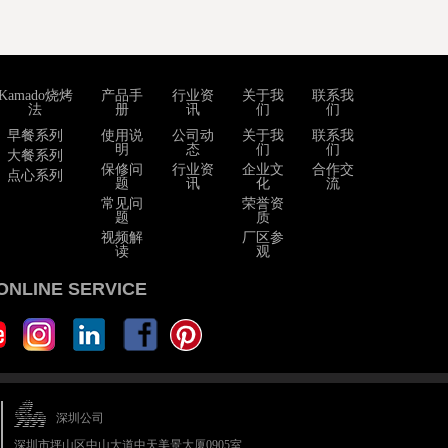
Kamado烧烤
产品手
行业资
关于我
联系我
法
册
讯
们
们
早餐系列
使用说
公司动
关于我
联系我
明
态
们
们
大餐系列
保修问
行业资
企业文
合作交
点心系列
题
讯
化
流
常见问
荣誉资
题
质
视频解
厂区参
读
观
ONLINE SERVICE
深圳公司
深圳市坪山区中山大道中天美景大厦0905室