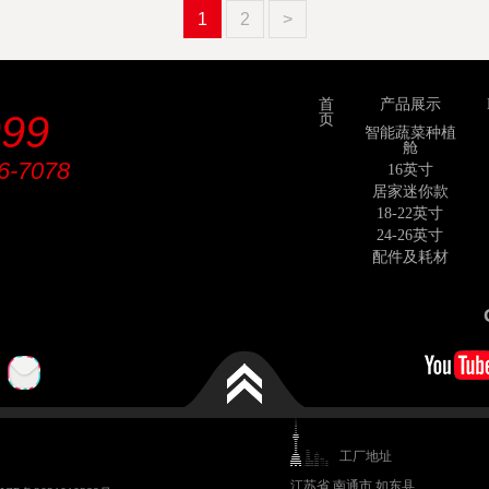
1
2
>
首
产品展示
999
页
智能蔬菜种植
舱
6-7078
16英寸
居家迷你款
18-22英寸
24-26英寸
配件及耗材
工厂地址
江苏省 南通市 如东县