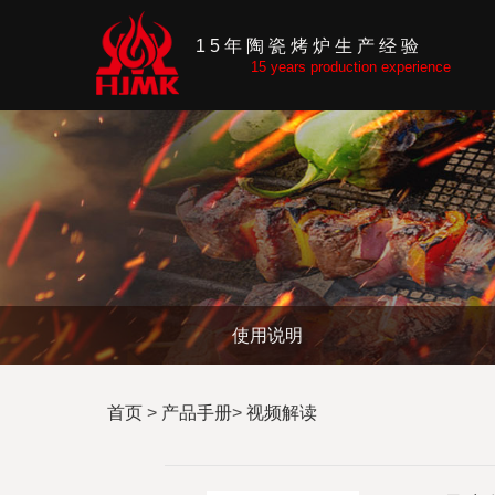
首页
产品展
15年陶瓷烤炉生产经验
示
15 years production experience
智能蔬
菜种植
舱
16英寸
居家迷
你款
18-22英
寸
24-26英
寸
配件及
耗材
使用说明
Kamado
烧烤法
早餐系
首页
>
产品手册
>
视频解读
列
大餐系
列
点心系