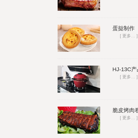
企业文
化
荣誉资
质
蛋挞制作 
厂区参
[ 更多… ]
观
联系我
们
联系我
们
合作交
HJ-13
流
[ 更多… ]
脆皮烤肉
[ 更多… ]