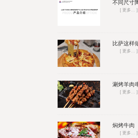
不同尺寸
列
[ 更多… ]
产品手
册
使用说
明
保修问
比萨这样
题
[ 更多… ]
常见问
题
视频解
读
行业资
讯
涮烤羊肉串
公司动
[ 更多… ]
态
行业资
讯
关于我
们
焖烤牛肉 
关于我
[ 更多… ]
们