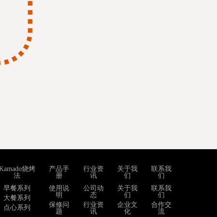
Kamado烧烤
产品手
行业资
关于我
联系我
法
册
讯
们
们
早餐系列
使用说
公司动
关于我
联系我
明
态
们
们
大餐系列
保修问
行业资
企业文
合作交
点心系列
题
讯
化
流