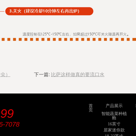
舌尖）
下一篇:
比萨这样做真的要流口水
首
产品展示
999
页
智能蔬菜种植
舱
6-7078
16英寸
居家迷你款