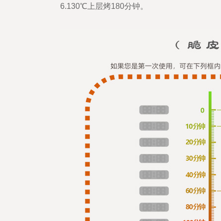
6.130℃上层烤180分钟。
企业文
化
荣誉资
质
厂区参
观
联系我
们
联系我
们
合作交
流