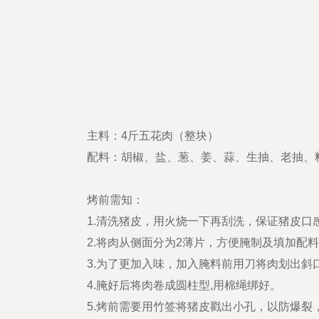
列
产品手
册
使用说
明
保修问
题
常见问
题
主料：4斤五花肉（整块）
视频解
配料：胡椒、盐、葱、姜、蒜、生抽、老抽、
读
行业资
讯
烤前需知：
公司动
1.清洗猪皮，用火烧一下再刮洗，保证猪皮口
态
行业资
2.将肉从侧面分为2薄片，方便腌制及填加配
讯
3.为了更加入味，加入腌料前用刀将肉划出斜
关于我
们
4.腌好后将肉卷成圆柱型,用棉绳绑好。
关于我
5.烤前需要用竹签将猪皮戳出小孔，以防爆裂
们