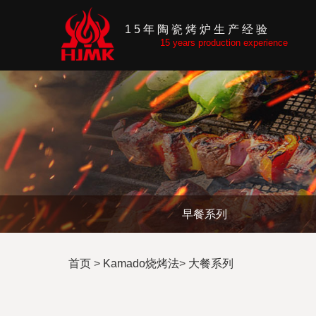
首页
产品展
15年陶瓷烤炉生产经验
示
15 years production experience
智能蔬
菜种植
舱
16英寸
居家迷
你款
18-22英
寸
24-26英
寸
配件及
耗材
早餐系列
Kamado
烧烤法
早餐系
首页
>
Kamado烧烤法
>
大餐系列
列
大餐系
列
点心系