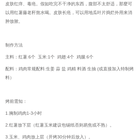
皮肤红痒、毒疮。假如吃完不干净的东西，腹部不太舒适，那麼可
以用红薯藤老秆熬水喝。皮肤长疮，可以用地瓜叶片捣烂外用来消
肿放脓。
制作方法
主料：红薯:6个 玉米:1个 鸡翅:4个 鸡腿:6个
配料：鸡肉常规配料:生姜 蒜 盐 鸡精 料酒 生抽 (或直接加入特制烤
料）
烤前需知：
1.腌制鸡肉1-3小时
2.红薯放下层（红薯玉米建议包锡纸否则易焦或不熟）。
3.玉米、鸡肉放上层（开烤30分钟后放入）。