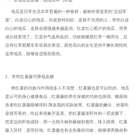
一、生地瓜去血毒，熟地瓜补气补血
地瓜是日常生活非常普遍的一种食材，被称作菜篮里的“总冠军
菜”。白皮白心的地瓜，对皮肤特别好。皮肤不光滑的人，常吃白皮
白心的地瓜，皮肤会慢慢越来越盈润。红皮红心图片的地瓜，营养
成分就更强了。它是补气血和血的，功效能够跟红枣一概而论，且
沒有红枣那麼非常容易生寒湿。面色苍白的女生坚持不懈长期性吃
这类地瓜，能够改进脸部面色。
2、常吃红薯藤可降低血糖
烤红薯的功效与作用很多人不清楚，红薯藤也是可以吃的。地瓜
是认可的身心健康食品，红薯藤的养生保健的功效也很强。糖尿病
患者吃红薯藤能够得到 降血脂的实际效果。红薯藤的嫩尖，炒着吃
是很芳香的，吃起來很象芥蓝菜。把红薯藤老秆外的一层皮撕下，
把里边的秆掐成段，用一点朝天椒和麻椒炒着吃，味儿很香。红薯
藤入肝经，是明目地。红薯藤也有去热毒的功效，能够调养肠炎和